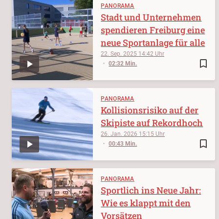
PANORAMA
Stadt und Unternehmen
spendieren Freiburg eine
neue Sportanlage für alle
22. Sep. 2025
14:42
bookmark_border
02:32 Min.
PANORAMA
Kollisionsrisiko auf der
Skipiste auf Rekordhoch
26. Jan. 2026
15:15
bookmark_border
00:43 Min.
PANORAMA
Sportlich ins Neue Jahr:
Wie es klappt mit den
Vorsätzen