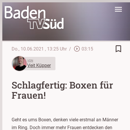
menu
bookmark_border
play_circle_outline
Do., 10.06.2021
, 13:25 Uhr
/
03:15
VON
Veit Küpper
Schlagfertig: Boxen für
Frauen!
Geht es ums Boxen, denken viele erstmal an Männer
im Ring. Doch immer mehr Frauen entdecken den