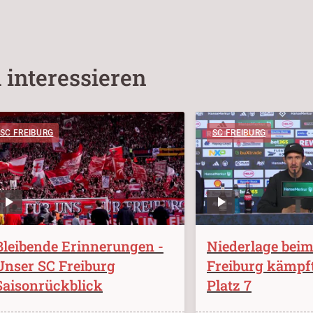
 interessieren
SC FREIBURG
SC FREIBURG
Bleibende Erinnerungen -
Niederlage bei
Unser SC Freiburg
Freiburg kämpf
Saisonrückblick
Platz 7