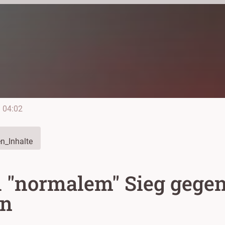
e
04:02
n_Inhalte
h "normalem" Sieg gegen
en