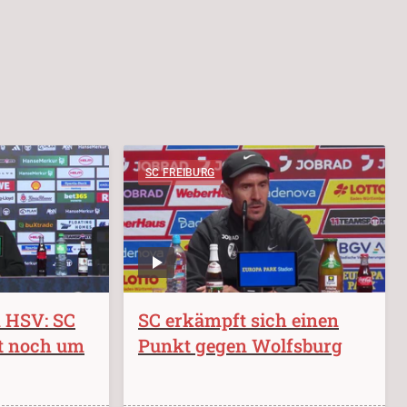
SC FREIBURG
m HSV: SC
SC erkämpft sich einen
t noch um
Punkt gegen Wolfsburg