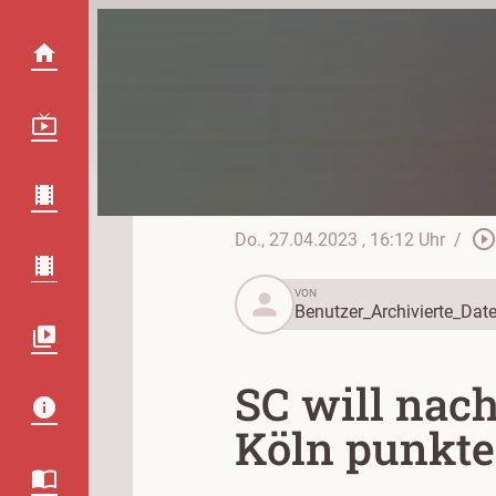
play_circle_outlin
Do., 27.04.2023
, 16:12 Uhr
/
person
VON
Benutzer_Archivierte_Date
SC will nac
Köln punkt