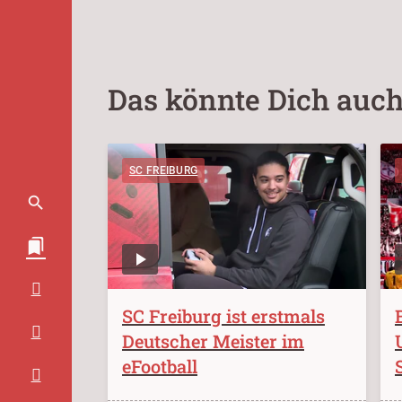
Das könnte Dich auch
SC FREIBURG
SC Freiburg ist erstmals
Deutscher Meister im
eFootball