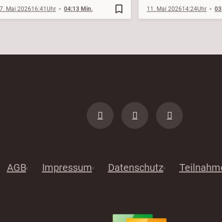
bookmark_border
7. Mai 2026
16:41
04:13 Min.
11. Mai 2026
14:24
03
AGB
Impressum
Datenschutz
Teilnahm