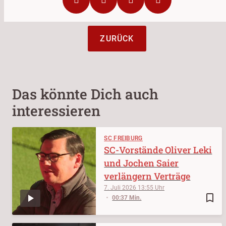
ZURÜCK
Das könnte Dich auch
interessieren
SC FREIBURG
SC-Vorstände Oliver Leki
und Jochen Saier
verlängern Verträge
7. Juli 2026
13:55
bookmark_border
00:37 Min.