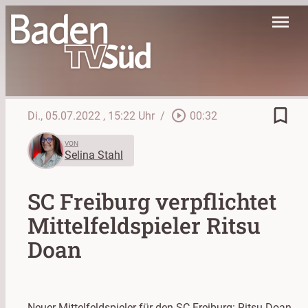
menu
bookmark_border
play_circle_outline
Di., 05.07.2022
, 15:22 Uhr
/
00:32
VON
Selina Stahl
SC Freiburg verpflichtet
Mittelfeldspieler Ritsu
Doan
Neuer Mittelfeldspieler für den SC Freiburg: Ritsu Doan