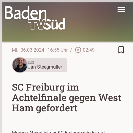
menu
bookmark_border
play_circle_outline
Mi., 06.03.2024
, 16:55 Uhr
/
02:49
VON
Jan Steegmüller
SC Freiburg im
Achtelfinale gegen West
Ham gefordert
Morgen Abend ist der SC Freiburg wieder auf