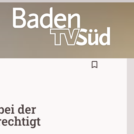
bookmark_border
bei der
echtigt