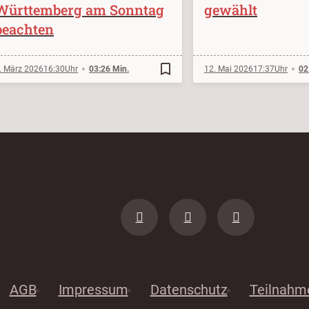
Württemberg am Sonntag
gewählt
beachten
bookmark_border
. März 2026
16:30
03:26 Min.
12. Mai 2026
17:37
02
AGB
Impressum
Datenschutz
Teilnahm