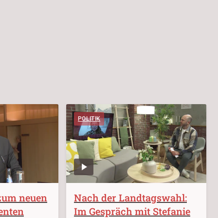
POLITIK
zum neuen
Nach der Landtagswahl:
enten
Im Gespräch mit Stefanie