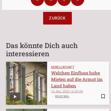
ZURÜCK
Das könnte Dich auch
interessieren
GESELLSCHAFT
Welchen Einfluss hohe
Mieten auf die Armut im
Land haben
10. Dez. 2025
16:35
bookmark_border
00:42 Min.