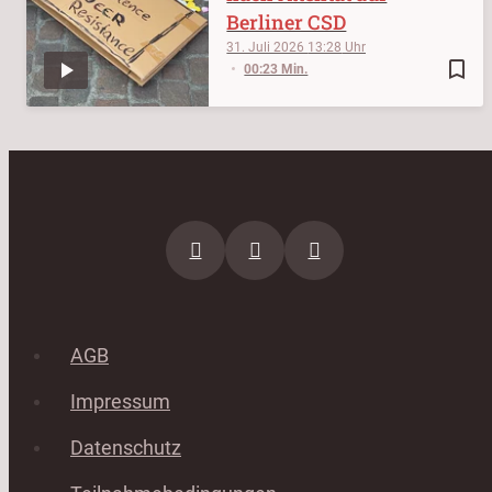
Berliner CSD
31. Juli 2026
13:28
bookmark_border
00:23 Min.
AGB
Impressum
Datenschutz