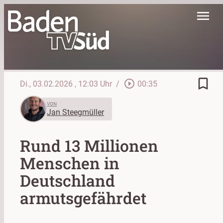
menu
bookmark_border
play_circle_outline
Di., 03.02.2026
, 12:03 Uhr
/
00:35
VON
Jan Steegmüller
Rund 13 Millionen
Menschen in
Deutschland
armutsgefährdet