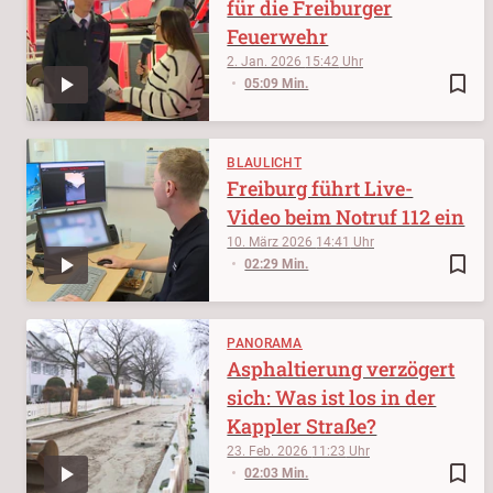
für die Freiburger
Feuerwehr
2. Jan. 2026
15:42
bookmark_border
05:09 Min.
BLAULICHT
Freiburg führt Live-
Video beim Notruf 112 ein
10. März 2026
14:41
bookmark_border
02:29 Min.
PANORAMA
Asphaltierung verzögert
sich: Was ist los in der
Kappler Straße?
23. Feb. 2026
11:23
bookmark_border
02:03 Min.