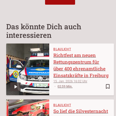
Das könnte Dich auch
interessieren
BLAULICHT
Richtfest am neuen
Rettungszentrum für
über 400 ehrenamtliche
Einsatzkräfte in Freiburg
15. Jan. 2026
16:02
bookmark_border
02:59 Min.
BLAULICHT
So lief die Silvesternacht