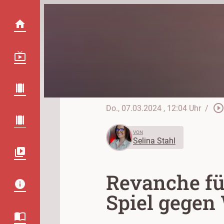
play_circle_outlin
Do., 07.03.2024
, 12:04 Uhr
/
VON
Selina Stahl
Revanche fü
Spiel gegen