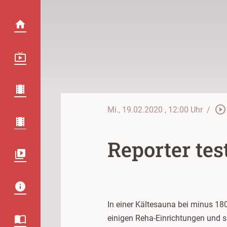
play_circle_outline
Mi., 19.02.2020
, 12:00 Uhr
/
Reporter tes
In einer Kältesauna bei minus 180
einigen Reha-Einrichtungen und s