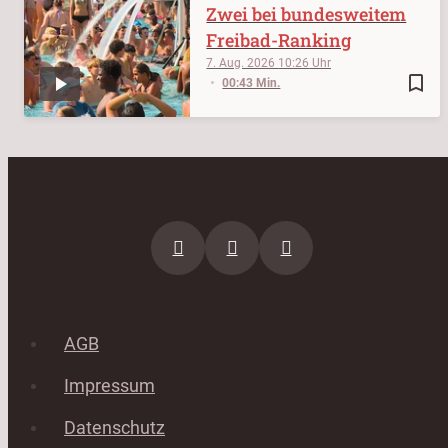
Zwei bei bundesweitem
Freibad-Ranking
7. Aug. 2026
10:26
bookmark_border
00:43 Min.
AGB
Impressum
Datenschutz