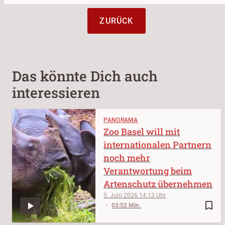
ZURÜCK
Das könnte Dich auch
interessieren
PANORAMA
Zoo Basel will mit
internationalen Partnern
noch mehr
Verantwortung beim
Artenschutz übernehmen
5. Juni 2026
14:13
bookmark_border
03:52 Min.