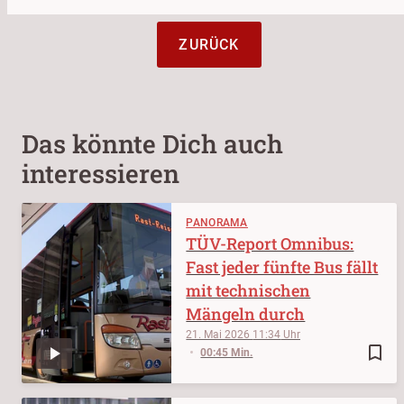
ZURÜCK
Das könnte Dich auch
interessieren
PANORAMA
TÜV-Report Omnibus:
Fast jeder fünfte Bus fällt
mit technischen
Mängeln durch
21. Mai 2026
11:34
bookmark_border
00:45 Min.