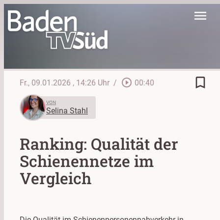
menu
bookmark_border
play_circle_outline
Fr., 09.01.2026
, 14:26 Uhr
/
00:40
VON
Selina Stahl
Ranking: Qualität der
Schienennetze im
Vergleich
Die Qualität im Schienenpersonennahverkehr in