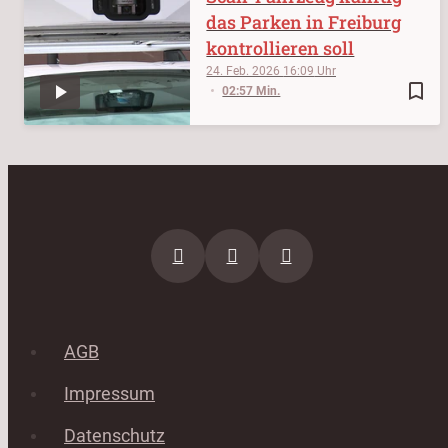
das Parken in Freiburg
kontrollieren soll
24. Feb. 2026
16:09
bookmark_border
02:57 Min.
AGB
Impressum
Datenschutz