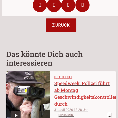
ZURÜCK
Das könnte Dich auch
interessieren
BLAULICHT
Speedweek: Polizei führt
ab Montag
Geschwindigkeitskontrolle
durch
31. Juli 2026
13:28
bookmark_border
00:36 Min.