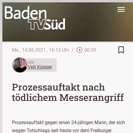
menu
bookmark_border
play_circle_outline
Mo., 14.06.2021
, 16:13 Uhr
/
00:39
VON
Veit Küpper
Prozessauftakt nach
tödlichem Messerangriff
Prozessauftakt gegen einen 24-jähigen Mann, der sich
wegen Totschlags seit heute vor dem Freiburger