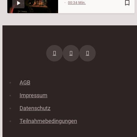
bookmark_border
00:34 Min.
AGB
Impressum
Datenschutz
Teilnahmebedingungen