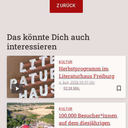
ZURÜCK
Das könnte Dich auch
interessieren
KULTUR
Herbstprogramm im
Literaturhaus Freiburg
4. Aug. 2026
09:57
bookmark_border
02:38 Min.
KULTUR
100.000 Besucher*innen
auf dem diesjährigen