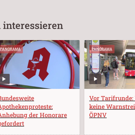
 interessieren
PANORAMA
PANORAMA
Bundesweite
Vor Tarifrunde:
Apothekenproteste:
keine Warnstre
Anhebung der Honorare
ÖPNV
gefordert