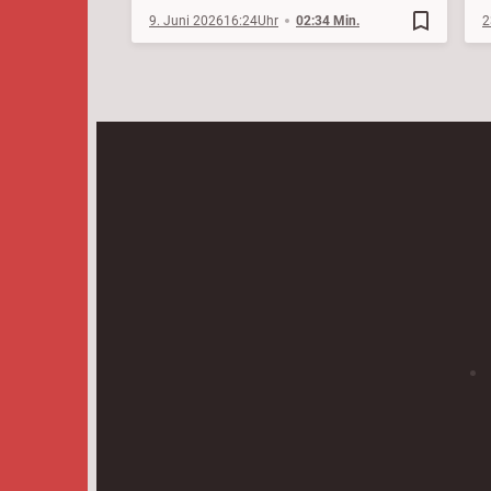
bookmark_border
9. Juni 2026
16:24
02:34 Min.
2