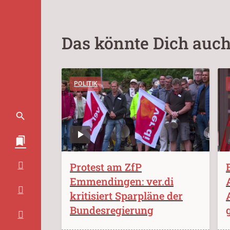
Das könnte Dich auch
POLITIK
Protest am ZfP
Emmendingen: ver.di
kritisiert Sparpläne der
Bundesregierung