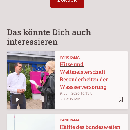
ZURÜCK
Das könnte Dich auch
interessieren
PANORAMA
Hitze und
Weltmeisterschaft:
Besonderheiten der
Wassserversorung
9. Juni 2026
16:33
bookmark_border
04:12 Min.
PANORAMA
Hälfte des bundesweiten