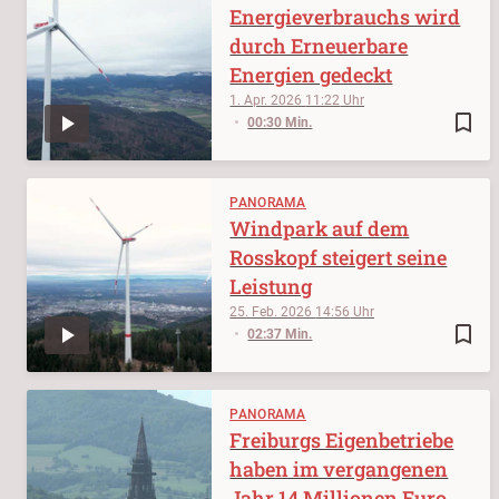
Energieverbrauchs wird
durch Erneuerbare
Energien gedeckt
1. Apr. 2026
11:22
bookmark_border
00:30 Min.
PANORAMA
Windpark auf dem
Rosskopf steigert seine
Leistung
25. Feb. 2026
14:56
bookmark_border
02:37 Min.
PANORAMA
Freiburgs Eigenbetriebe
haben im vergangenen
Jahr 14 Millionen Euro