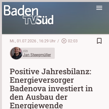
menu
bookmark_border
play_circle_outline
Mi., 01.07.2026
, 16:29 Uhr
/
02:03
VON
Jan Steegmüller
Positive Jahresbilanz:
Energieversorger
Badenova investiert in
den Ausbau der
Energiewende