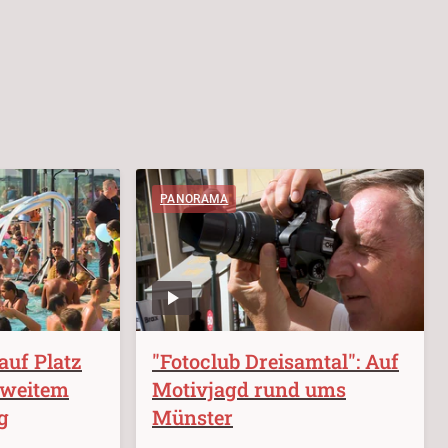
PANORAMA
auf Platz
"Fotoclub Dreisamtal": Auf
sweitem
Motivjagd rund ums
g
Münster