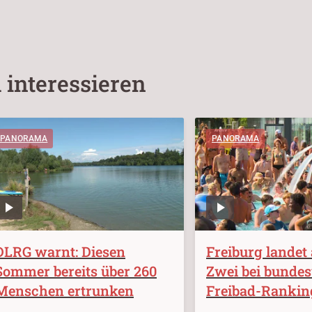
 interessieren
PANORAMA
PANORAMA
DLRG warnt: Diesen
Freiburg landet 
Sommer bereits über 260
Zwei bei bunde
Menschen ertrunken
Freibad-Rankin