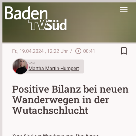
menu
bookmark_border
play_circle_outline
Fr., 19.04.2024
, 12:22 Uhr
/
00:41
VON
Martha Martin-Humpert
Positive Bilanz bei neuen
Wanderwegen in der
Wutachschlucht
Zum Start der Wandersaison: Das Forum