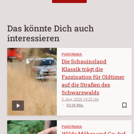
Das könnte Dich auch
interessieren
PANORAMA
Die Schauinsland
Klassik trägt die
Faszination für Oldtimer
auf die Straßen des
Schwarzwalds
3. Aug. 2026
14:25
bookmark_border
03:36 Min.
PANORAMA
Wilde Möhre und Co: Auf