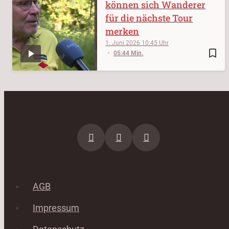
können sich Wanderer
für die nächste Tour
merken
1. Juni 2026
10:45
bookmark_border
05:44 Min.
AGB
Impressum