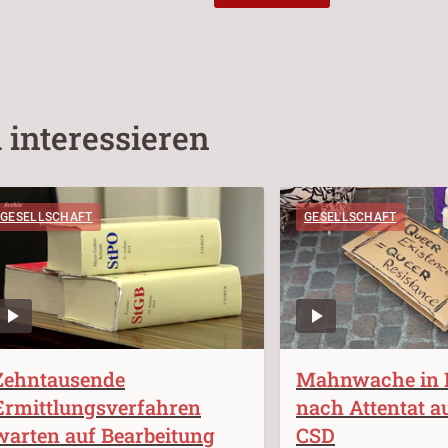
 interessieren
GESELLSCHAFT
GESELLSCHAFT
Zehntausende
Mahnwache in 
Ermittlungsverfahren
nach Attentat au
warten auf Bearbeitung
CSD