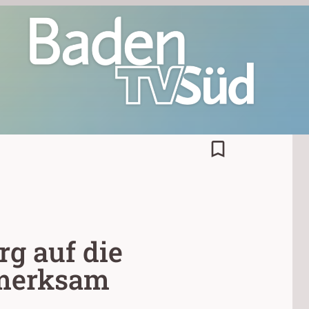
bookmark_border
g auf die
fmerksam