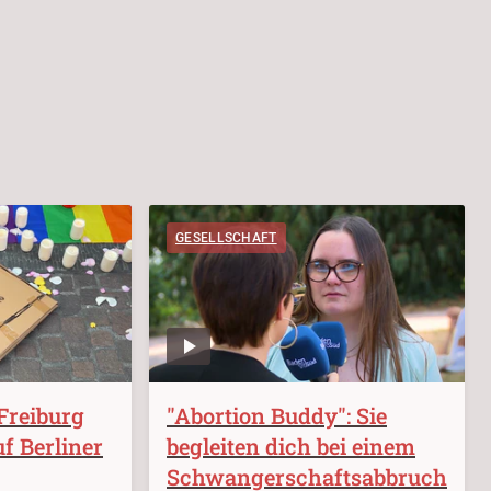
GESELLSCHAFT
Freiburg
"Abortion Buddy": Sie
f Berliner
begleiten dich bei einem
Schwangerschaftsabbruch