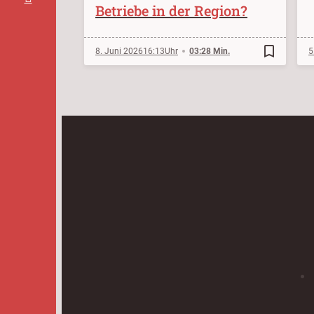
Betriebe in der Region?
bookmark_border
8. Juni 2026
16:13
03:28 Min.
5