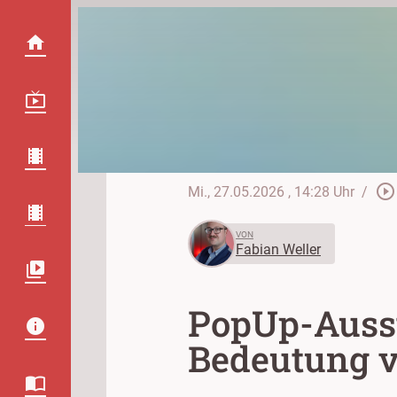
play_circle_outline
Mi., 27.05.2026
, 14:28 Uhr
/
VON
Fabian Weller
PopUp-Ausst
Bedeutung v