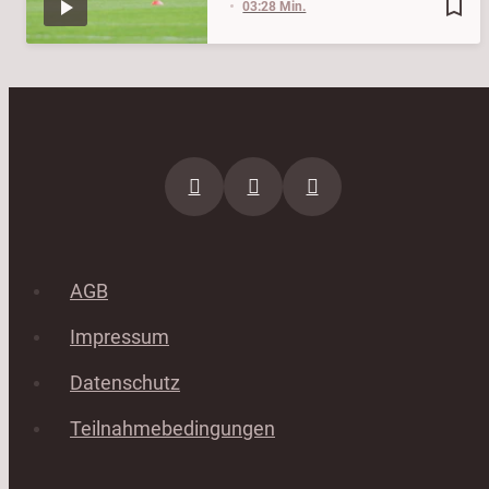
bookmark_border
03:28 Min.
AGB
Impressum
Datenschutz
Teilnahmebedingungen