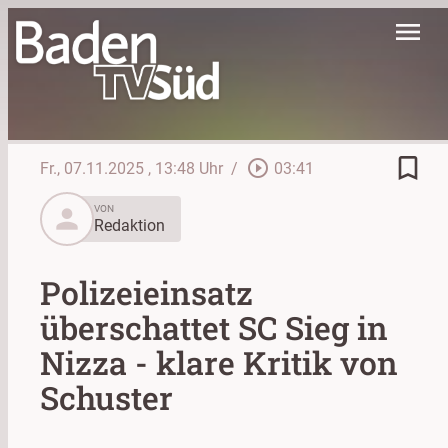
menu
bookmark_border
play_circle_outline
Fr., 07.11.2025
, 13:48 Uhr
/
03:41
person
VON
Redaktion
Polizeieinsatz
überschattet SC Sieg in
Nizza - klare Kritik von
Schuster