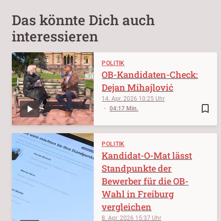
Das könnte Dich auch
interessieren
POLITIK
OB-Kandidaten-Check:
Dejan Mihajlović
14. Apr. 2026
10:25
bookmark_border
04:17 Min.
POLITIK
Kandidat-O-Mat lässt
Standpunkte der
Bewerber für die OB-
Wahl in Freiburg
vergleichen
8. Apr. 2026
15:37