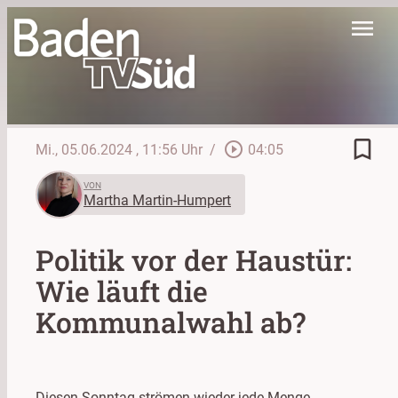
menu
bookmark_border
play_circle_outline
Mi., 05.06.2024
, 11:56 Uhr
/
04:05
VON
Martha Martin-Humpert
Politik vor der Haustür:
Wie läuft die
Kommunalwahl ab?
Diesen Sonntag strömen wieder jede Menge