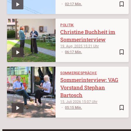
bookmark_border
02:17 Min.
POLITIK
Christine Buchheit im
Sommerinterview
19. Aug. 2025
15:21
bookmark_border
06:17 Min.
SOMMERGESPRÄCHE
Sommerinterview: VAG
Vorstand Stephan
Bartosch
15. Juli 2026
15:07
bookmark_border
05:15 Min.