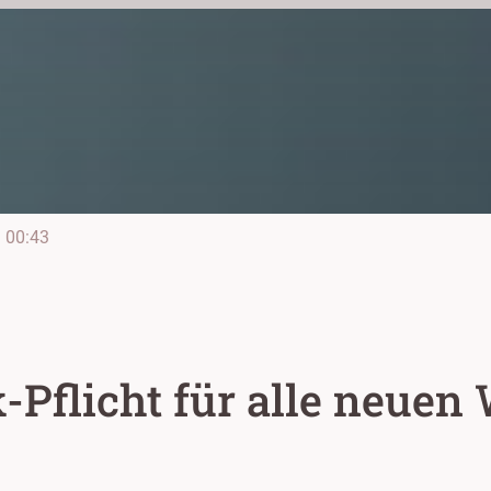
e
00:43
k-Pflicht für alle neue