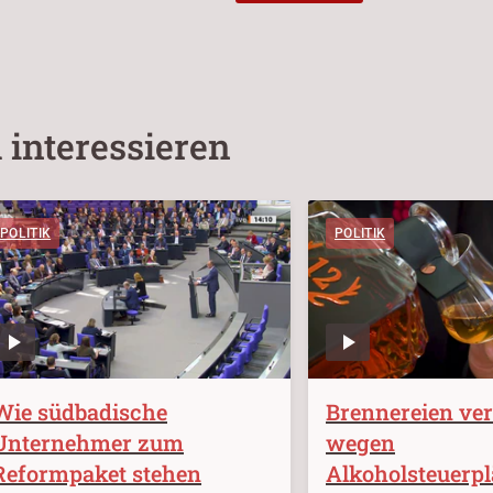
 interessieren
POLITIK
POLITIK
Wie südbadische
Brennereien ve
Unternehmer zum
wegen
Reformpaket stehen
Alkoholsteuerp