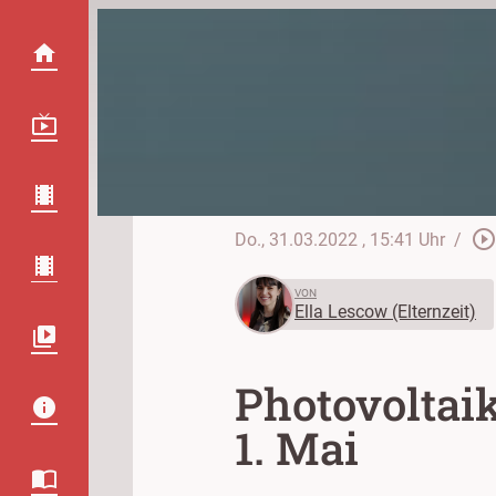
play_circle_outlin
Do., 31.03.2022
, 15:41 Uhr
/
VON
Ella Lescow (Elternzeit)
Photovoltai
1. Mai