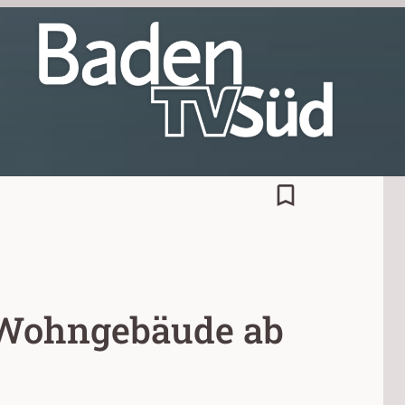
bookmark_border
n Wohngebäude ab