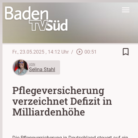
menu
bookmark_border
play_circle_outline
Fr., 23.05.2025
, 14:12 Uhr
/
00:51
VON
Selina Stahl
Pflegeversicherung
verzeichnet Defizit in
Milliardenhöhe
Die Pflegeversicherung in Deutschland steuert auf ein