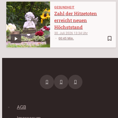
GESUNDHEIT
Zahl der Hitzetoten
erreicht neuen
Höchststand
30. Juli 2026
13:34
bookmark_border
00:45 Min.
AGB