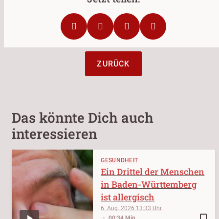
ZURÜCK
Das könnte Dich auch
interessieren
GESUNDHEIT
Ein Drittel der Menschen
in Baden-Württemberg
ist allergisch
6. Aug. 2026
13:33
bookmark_border
00:34 Min.