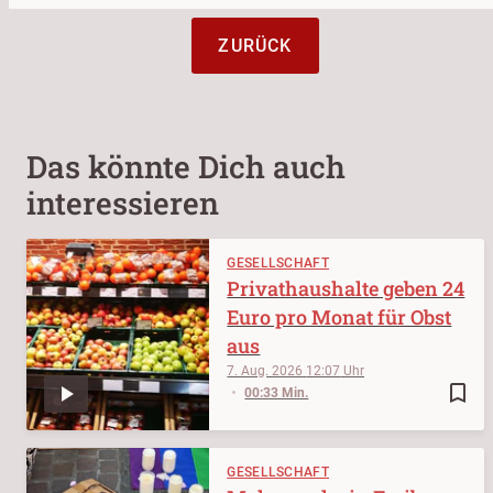
ZURÜCK
Das könnte Dich auch
interessieren
GESELLSCHAFT
Privathaushalte geben 24
Euro pro Monat für Obst
aus
7. Aug. 2026
12:07
bookmark_border
00:33 Min.
GESELLSCHAFT