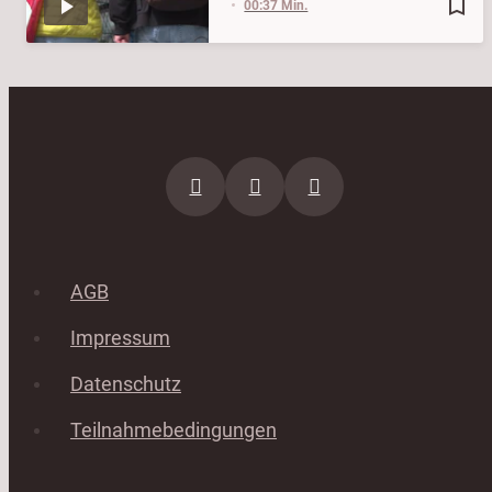
bookmark_border
00:37 Min.
AGB
Impressum
Datenschutz
Teilnahmebedingungen