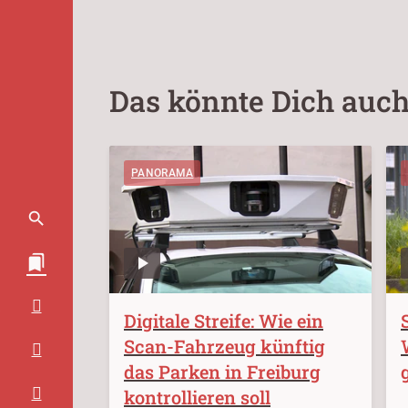
Das könnte Dich auch
PANORAMA
Digitale Streife: Wie ein
Scan-Fahrzeug künftig
das Parken in Freiburg
kontrollieren soll