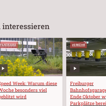
 interessieren
PANORAMA
VERKEHR
Speed Week: Warum diese
Freiburger
Woche besonders viel
Bahnhofsgarage 
geblitzt wird
Ende Oktober w
Parkplätze berei