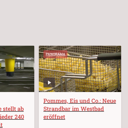
PANORAMA
Pommes, Eis und Co.: Neue
stellt ab
Strandbar im Westbad
ieder 240
eröffnet
t