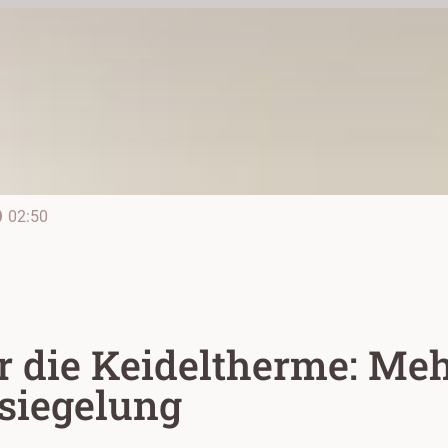
line
02:50
 die Keideltherme: Mehr
siegelung