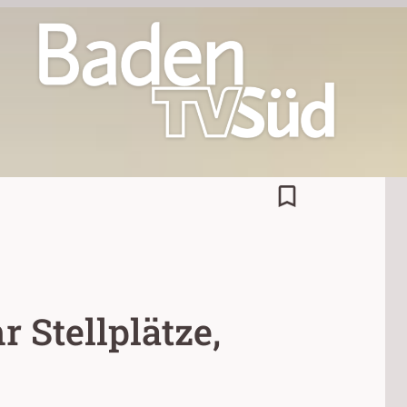
bookmark_border
 Stellplätze,