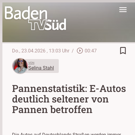
menu
bookmark_border
play_circle_outline
Do., 23.04.2026
, 13:03 Uhr
/
00:47
VON
Selina Stahl
Pannenstatistik: E-Autos
deutlich seltener von
Pannen betroffen
Die Autos auf Deutschlands Straßen werden immer