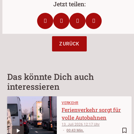
ZURÜCK
Das könnte Dich auch
interessieren
VERKEHR
Ferienverkehr sorgt für
volle Autobahnen
13. Juli 2026
12:17
bookmark_border
00:43 Min.