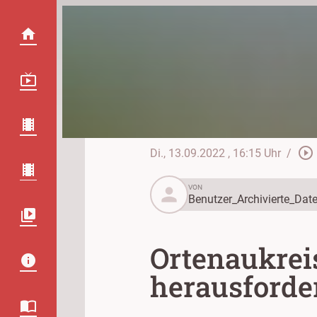
play_circle_outline
Di., 13.09.2022
, 16:15 Uhr
/
person
VON
Benutzer_Archivierte_Date
Ortenaukrei
herausforde