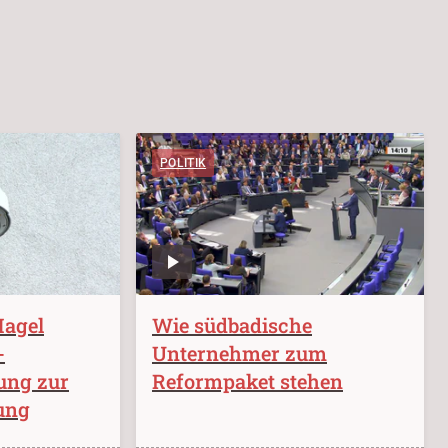
POLITIK
Hagel
Wie südbadische
-
Unternehmer zum
ung zur
Reformpaket stehen
ung