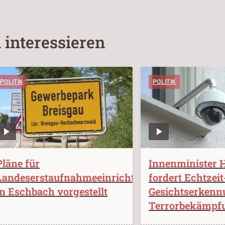
 interessieren
POLITIK
POLITIK
Pläne für
Innenminister 
Landeserstaufnahmeeinrichtung
fordert Echtzeit
in Eschbach vorgestellt
Gesichtserkenn
Terrorbekämpf