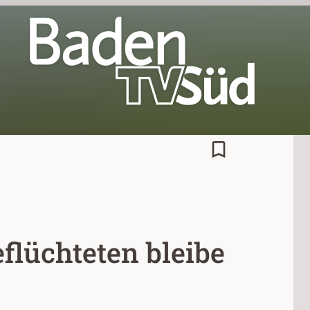
bookmark_border
flüchteten bleibe