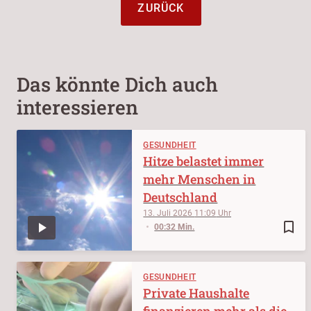
ZURÜCK
Das könnte Dich auch
interessieren
GESUNDHEIT
Hitze belastet immer
mehr Menschen in
Deutschland
13. Juli 2026
11:09
bookmark_border
00:32 Min.
GESUNDHEIT
Private Haushalte
finanzieren mehr als die