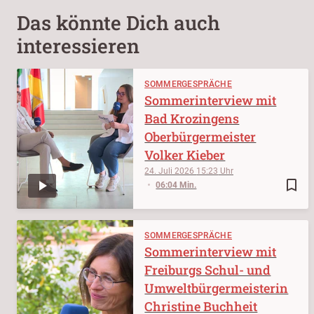
Das könnte Dich auch
interessieren
SOMMERGESPRÄCHE
Sommerinterview mit
Bad Krozingens
Oberbürgermeister
Volker Kieber
24. Juli 2026
15:23
bookmark_border
06:04 Min.
SOMMERGESPRÄCHE
Sommerinterview mit
Freiburgs Schul- und
Umweltbürgermeisterin
Christine Buchheit