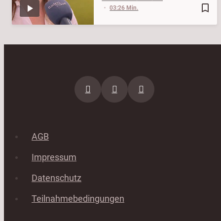
bookmark_border
03:26 Min.
AGB
Impressum
Datenschutz
Teilnahmebedingungen