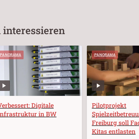
 interessieren
PANORAMA
PANORAMA
Verbessert: Digitale
Pilotprojekt
Infrastruktur in BW
Spielzeitbetreu
Freiburg soll Fa
Kitas entlasten