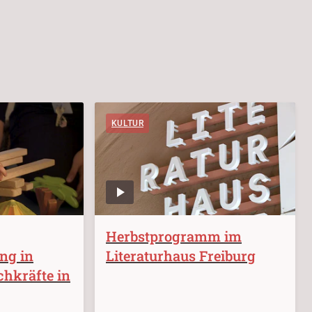
KULTUR
Herbstprogramm im
ung in
Literaturhaus Freiburg
chkräfte in