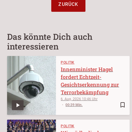
ZURÜCK
Das könnte Dich auch
interessieren
POLITIK
Innenminister Hagel
fordert Echtzeit-
Gesichtserkennung zur
Terrorbekämpfung
6. Aug. 2026
10:46
bookmark_border
00:39 Min.
POLITIK