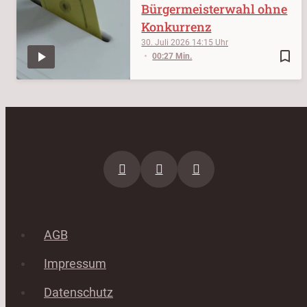
Bürgermeisterwahl ohne
Konkurrenz
30. Juli 2026
14:15
bookmark_border
00:27 Min.
AGB
Impressum
Datenschutz