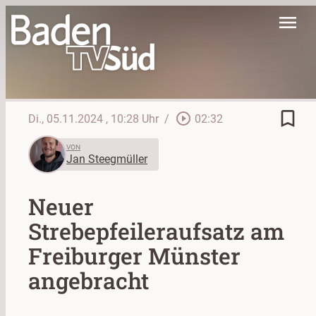
menu
bookmark_border
play_circle_outline
Di., 05.11.2024
, 10:28 Uhr
/
02:32
VON
Jan Steegmüller
Neuer
Strebepfeileraufsatz am
Freiburger Münster
angebracht