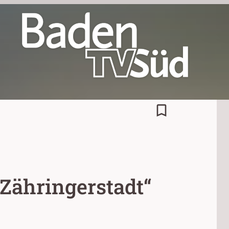
bookmark_border
„Zähringerstadt“