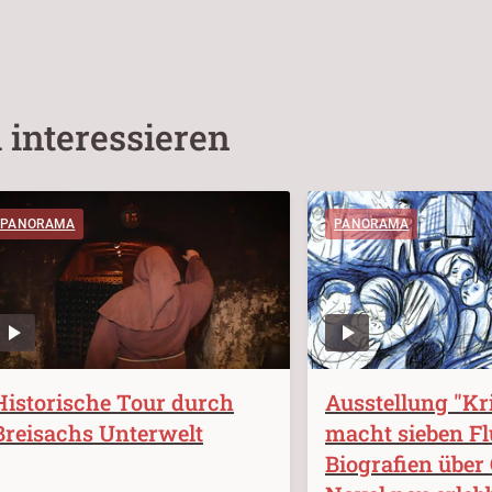
 interessieren
PANORAMA
PANORAMA
Historische Tour durch
Ausstellung "K
Breisachs Unterwelt
macht sieben Fl
Biografien über