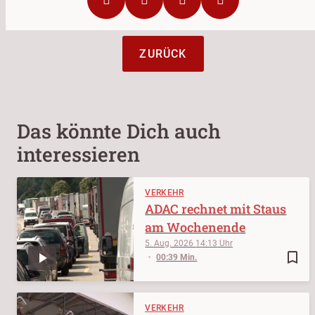
ZURÜCK
Das könnte Dich auch
interessieren
VERKEHR
ADAC rechnet mit Staus
am Wochenende
5. Aug. 2026
14:13
bookmark_border
00:39 Min.
VERKEHR