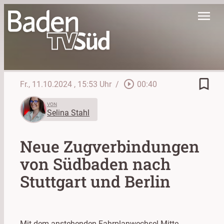
menu
bookmark_border
play_circle_outline
Fr., 11.10.2024
, 15:53 Uhr
/
00:40
VON
Selina Stahl
Neue Zugverbindungen
von Südbaden nach
Stuttgart und Berlin
Mit dem anstehenden Fahrplanwechsel Mitte