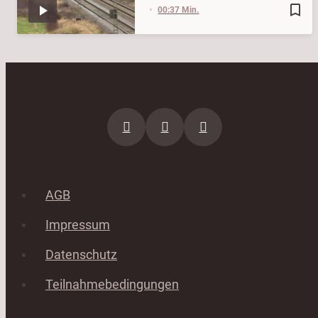
bookmark_border
00:37 Min.
AGB
Impressum
Datenschutz
Teilnahmebedingungen