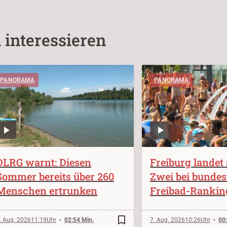
 interessieren
PANORAMA
PANORAMA
DLRG warnt: Diesen
Freiburg landet 
Sommer bereits über 260
Zwei bei bunde
Menschen ertrunken
Freibad-Rankin
bookmark_border
. Aug. 2026
11:19
02:54 Min.
7. Aug. 2026
10:26
00