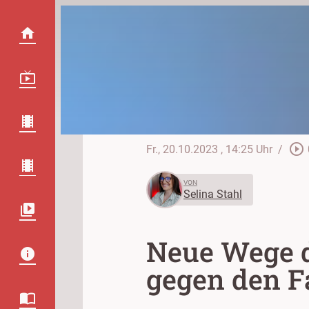
play_circle_outline
Fr., 20.10.2023
, 14:25 Uhr
/
VON
Selina Stahl
Neue Wege d
gegen den F