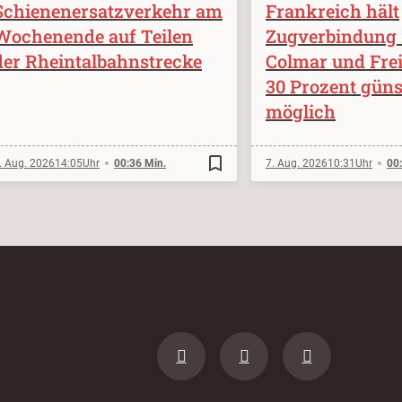
Schienenersatzverkehr am
Frankreich hält
Wochenende auf Teilen
Zugverbindung
der Rheintalbahnstrecke
Colmar und Frei
30 Prozent güns
möglich
bookmark_border
. Aug. 2026
14:05
00:36 Min.
7. Aug. 2026
10:31
00