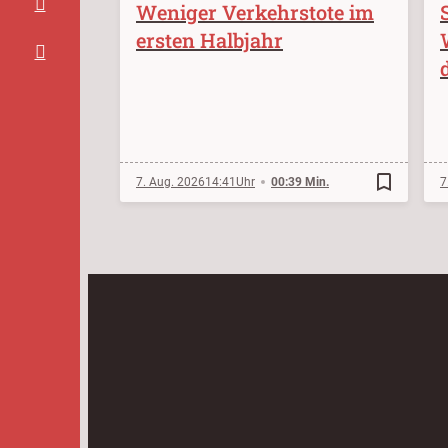
Weniger Verkehrstote im
ersten Halbjahr
bookmark_border
7. Aug. 2026
14:41
00:39 Min.
7