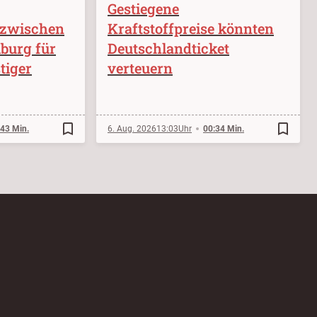
Gestiegene
 zwischen
Kraftstoffpreise könnten
burg für
Deutschlandticket
tiger
verteuern
bookmark_border
bookmark_border
:43 Min.
6. Aug. 2026
13:03
00:34 Min.