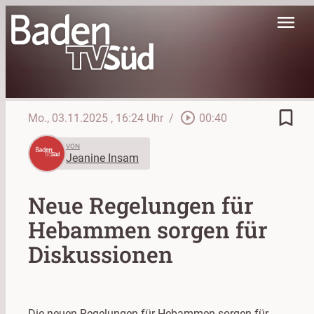
menu
bookmark_border
play_circle_outline
Mo., 03.11.2025
, 16:24 Uhr
/
00:40
VON
Jeanine Insam
Neue Regelungen für
Hebammen sorgen für
Diskussionen
Die neuen Regelungen für Hebammen sorgen für