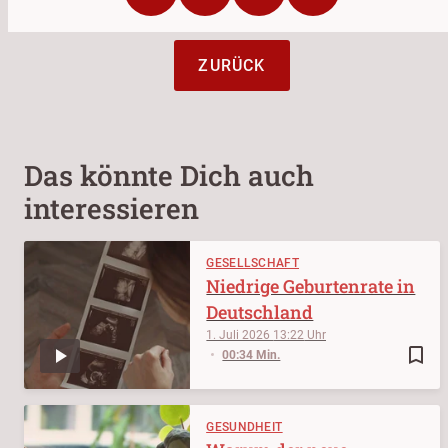
ZURÜCK
Das könnte Dich auch
interessieren
GESELLSCHAFT
Niedrige Geburtenrate in
Deutschland
1. Juli 2026
13:22
bookmark_border
00:34 Min.
GESUNDHEIT