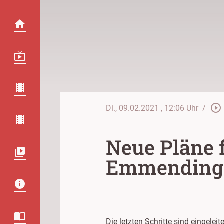
play_circle_outline
Di., 09.02.2021
, 12:06 Uhr
/
Neue Pläne 
Emmending
Die letzten Schritte sind eingel