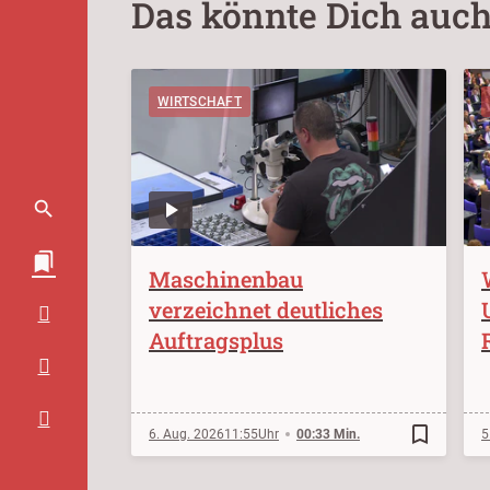
Das könnte Dich auch
WIRTSCHAFT
Maschinenbau
verzeichnet deutliches
Auftragsplus
bookmark_border
6. Aug. 2026
11:55
00:33 Min.
5