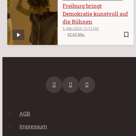
Freiburg bringt
Demokratie kunstvoll auf
die Bühnen
5. Mai 2026
13:13
bookmark_border
02:43 Min.
AGB
Impressum