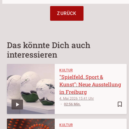
ZURÜCK
Das könnte Dich auch
interessieren
KULTUR
"Spielfeld. Sport &
Kunst": Neue Ausstellung
in Freiburg
4. Mai 2026
15:41
bookmark_border
02:56 Min.
KULTUR