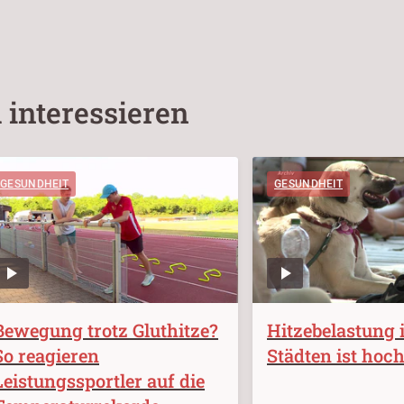
 interessieren
GESUNDHEIT
GESUNDHEIT
Bewegung trotz Gluthitze?
Hitzebelastung 
So reagieren
Städten ist hoc
Leistungssportler auf die