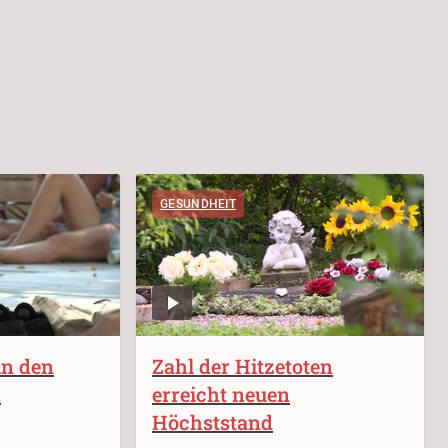
GESUNDHEIT
in den
Zahl der Hitzetoten
h
erreicht neuen
Höchststand