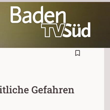
bookmark_border
itliche Gefahren