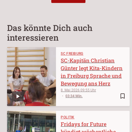
Das könnte Dich auch
interessieren
SC FREIBURG
SC-Kapitän Christian
Günter legt Kita-Kindern
in Freiburg Sprache und
Bewegung ans Herz
8. Mai 2026
09:55
bookmark_border
03:34 Min.
POLITIK
Fridays for Future
kündigt wöchentliche