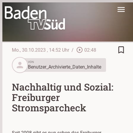
menu
bookmark_border
play_circle_outline
Mo., 30.10.2023
, 14:52 Uhr
/
02:48
person
VON
Benutzer_Archivierte_Daten_Inhalte
Nachhaltig und Sozial:
Freiburger
Stromsparcheck
Seit 2008 gibt es nun schon das Freiburger