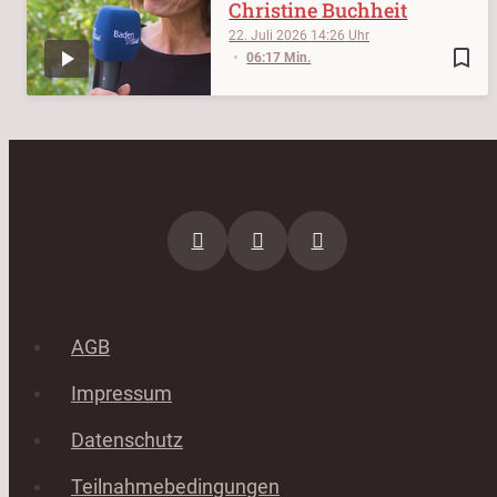
Christine Buchheit
22. Juli 2026
14:26
bookmark_border
06:17 Min.
AGB
Impressum
Datenschutz
Teilnahmebedingungen