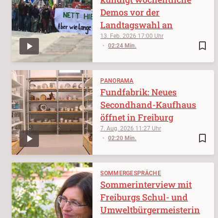
Demos vor der
Landtagswahl an
13. Feb. 2026
17:00
bookmark_border
02:24 Min.
PANORAMA
Fundfabrik: Neues
Secondhand-Kaufhaus
öffnet in Freiburg
7. Aug. 2026
11:27
bookmark_border
02:20 Min.
SOMMERGESPRÄCHE
Sommerinterview mit
Freiburgs Schul- und
Umweltbürgermeisterin