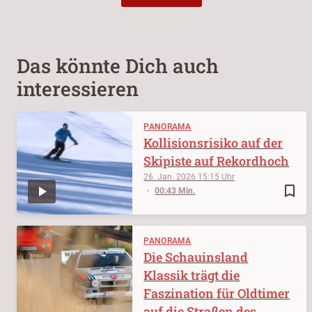
Das könnte Dich auch
interessieren
PANORAMA
Kollisionsrisiko auf der
Skipiste auf Rekordhoch
26. Jan. 2026
15:15
bookmark_border
00:43 Min.
PANORAMA
Die Schauinsland
Klassik trägt die
Faszination für Oldtimer
auf die Straßen des