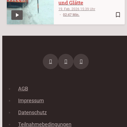
und Glätte
19. Feb. 2026
15:39
bookmark_border
02:47 Min.
AGB
Impressum
Datenschutz
Teilnahmebedingungen