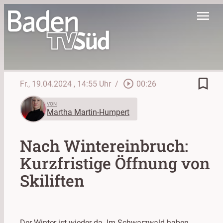
menu
bookmark_border
play_circle_outline
Fr., 19.04.2024
, 14:55 Uhr
/
00:26
VON
Martha Martin-Humpert
Nach Wintereinbruch:
Kurzfristige Öffnung von
Skiliften
Der Winter ist wieder da. Im Schwarzwald haben