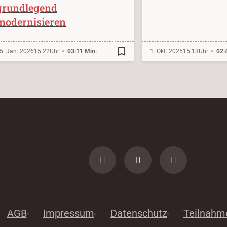
grundlegend
modernisieren
bookmark_border
5. Jan. 2026
15:22
03:11 Min.
1. Okt. 2025
15:13
02:
AGB
Impressum
Datenschutz
Teilnahm