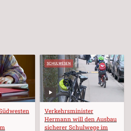
SCHULWESEN
 Südwesten
Verkehrsminister
Hermann will den Ausbau
um
sicherer Schulwege im