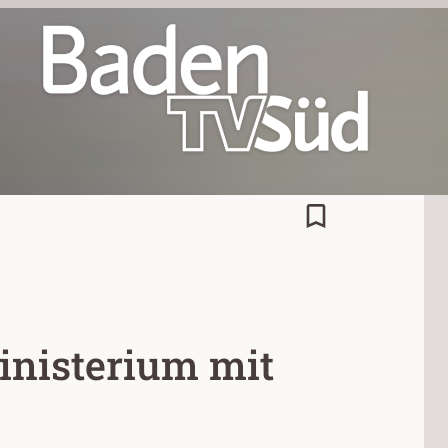
bookmark_border
inisterium mit