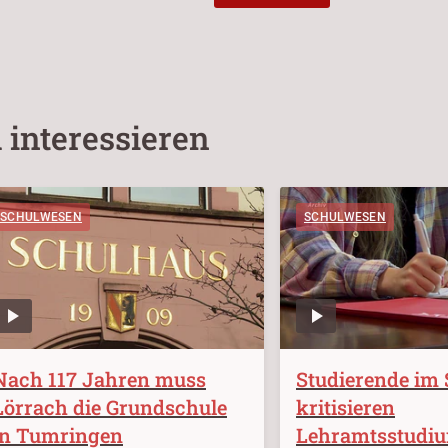
 interessieren
SCHULWESEN
SCHULWESEN
Nach 117 Jahren muss
Studierende im
Lörrach die Grundschule
kritisieren
in Tumringen
Lehramtsstudi