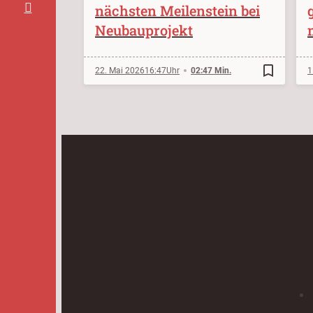
nächsten Meilenstein bei
Neubauprojekt
bookmark_border
22. Mai 2026
16:47
02:47 Min.
1