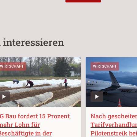
 interessieren
WIRTSCHAFT
WIRTSCHAFT
IG Bau fordert 15 Prozent
Nach gescheite
mehr Lohn für
Tarifverhandlu
Beschäftigte in der
Pilotenstreik be