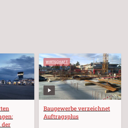
WIRTSCHAFT
rten
Baugewerbe verzeichnet
ngen:
Auftragsplus
i der