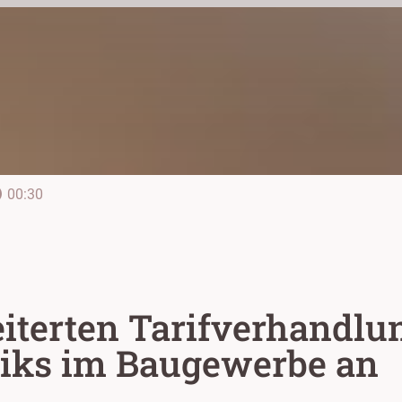
line
00:30
iterten Tarifverhandlu
eiks im Baugewerbe an