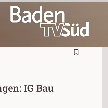
bookmark_border
ngen: IG Bau