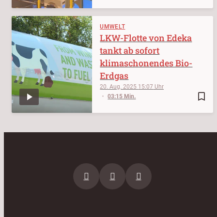
UMWELT
LKW-Flotte von Edeka
tankt ab sofort
klimaschonendes Bio-
Erdgas
20. Aug. 2025
15:07
bookmark_border
03:15 Min.