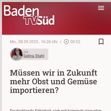
menu
bookmark_border
play_circle_outline
Mo., 08.09.2025
, 16:26 Uhr
/
00:52
VON
Selina Stahl
Müssen wir in Zukunft
mehr Obst und Gemüse
importieren?
Deutschlands Fähigkeit, sich mit heimisch erzeugten