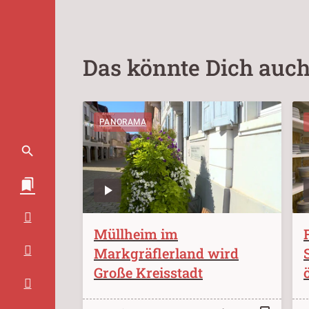
Das könnte Dich auch
PANORAMA
Müllheim im
Markgräflerland wird
Große Kreisstadt