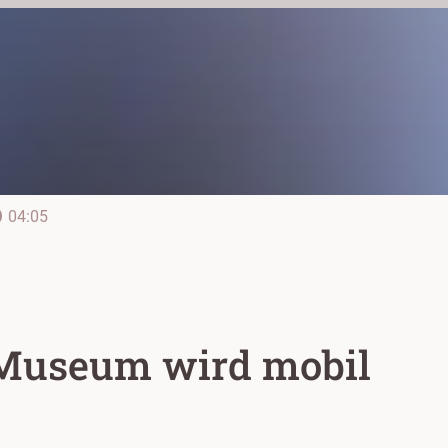
line
04:05
Museum wird mobil