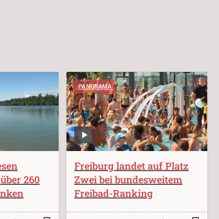
PANORAMA
esen
Freiburg landet auf Platz
über 260
Zwei bei bundesweitem
unken
Freibad-Ranking