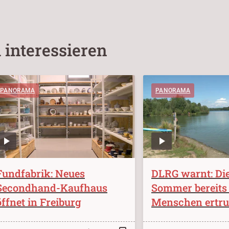
 interessieren
PANORAMA
PANORAMA
Fundfabrik: Neues
DLRG warnt: Di
Secondhand-Kaufhaus
Sommer bereits 
öffnet in Freiburg
Menschen ertr