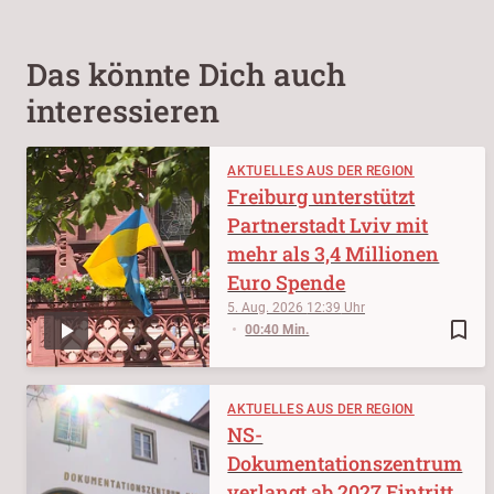
Das könnte Dich auch
interessieren
AKTUELLES AUS DER REGION
Freiburg unterstützt
Partnerstadt Lviv mit
mehr als 3,4 Millionen
Euro Spende
5. Aug. 2026
12:39
bookmark_border
00:40 Min.
AKTUELLES AUS DER REGION
NS-
Dokumentationszentrum
verlangt ab 2027 Eintritt