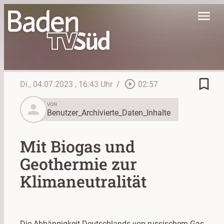
menu
bookmark_border
play_circle_outline
Di., 04.07.2023
, 16:43 Uhr
/
02:57
person
VON
Benutzer_Archivierte_Daten_Inhalte
Mit Biogas und
Geothermie zur
Klimaneutralität
Die Abhängigkeit Deutschlands von russischem Gas