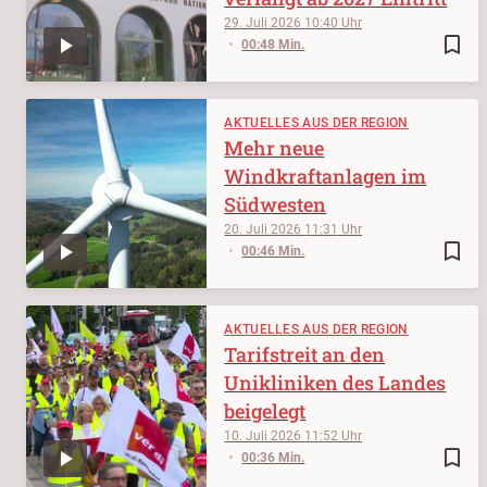
29. Juli 2026
10:40
bookmark_border
00:48 Min.
AKTUELLES AUS DER REGION
Mehr neue
Windkraftanlagen im
Südwesten
20. Juli 2026
11:31
bookmark_border
00:46 Min.
AKTUELLES AUS DER REGION
Tarifstreit an den
Unikliniken des Landes
beigelegt
10. Juli 2026
11:52
bookmark_border
00:36 Min.