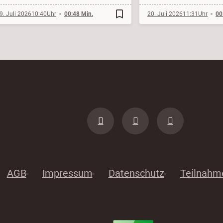
bookmark_border
9. Juli 2026
10:40
00:48 Min.
20. Juli 2026
11:31
00
AGB
Impressum
Datenschutz
Teilnahm