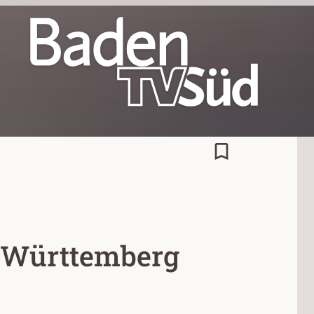
bookmark_border
-Württemberg