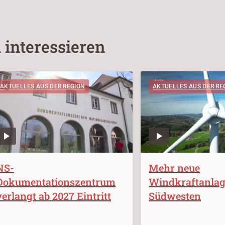
 interessieren
AKTUELLES AUS DER REGION
AKTUELLES AUS DER RE
NS-
Mehr neue
Dokumentationszentrum
Windkraftanlag
verlangt ab 2027 Eintritt
Südwesten