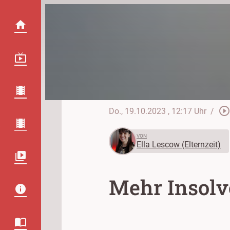
play_circle_outlin
Do., 19.10.2023
, 12:17 Uhr
/
VON
Ella Lescow (Elternzeit)
Mehr Insolv