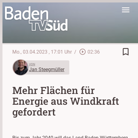
menu
bookmark_border
play_circle_outline
Mo., 03.04.2023
, 17:01 Uhr
/
02:36
VON
Jan Steegmüller
Mehr Flächen für
Energie aus Windkraft
gefordert
Bis zum Jahr 2040 will das Land Baden-Württemberg