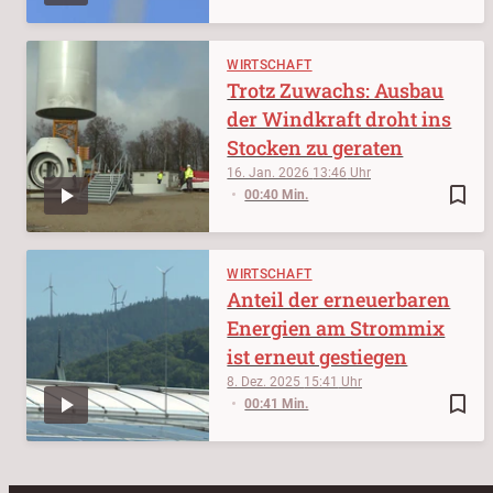
WIRTSCHAFT
Trotz Zuwachs: Ausbau
der Windkraft droht ins
Stocken zu geraten
16. Jan. 2026
13:46
bookmark_border
00:40 Min.
WIRTSCHAFT
Anteil der erneuerbaren
Energien am Strommix
ist erneut gestiegen
8. Dez. 2025
15:41
bookmark_border
00:41 Min.