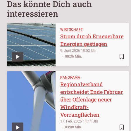
Das könnte Dich auch
interessieren
WIRTSCHAFT
Strom durch Erneuerbare
Energien gestiegen
9. Juni 2026
10:52
bookmark_border
00:36 Min.
PANORAMA
Regionalverband
entscheidet Ende Februar
über Offenlage neuer
Windkraft-
Vorrangflächen
17. Feb. 2026
14:14
bookmark_border
03:08 Min.