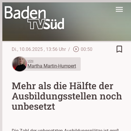
menu
bookmark_border
play_circle_outline
Di., 10.06.2025
, 13:56 Uhr
/
00:50
VON
Martha Martin-Humpert
Mehr als die Hälfte der
Ausbildungsstellen noch
unbesetzt
Die Zahl der unbesetzten Ausbildungsplätze ist groß,