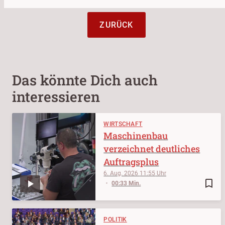
ZURÜCK
Das könnte Dich auch
interessieren
WIRTSCHAFT
Maschinenbau
verzeichnet deutliches
Auftragsplus
6. Aug. 2026
11:55
bookmark_border
00:33 Min.
POLITIK