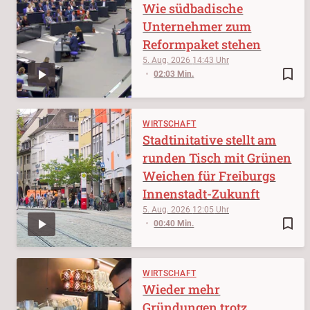
Wie südbadische
Unternehmer zum
Reformpaket stehen
5. Aug. 2026
14:43
bookmark_border
02:03 Min.
WIRTSCHAFT
Stadtinitative stellt am
runden Tisch mit Grünen
Weichen für Freiburgs
Innenstadt-Zukunft
5. Aug. 2026
12:05
bookmark_border
00:40 Min.
WIRTSCHAFT
Wieder mehr
Gründungen trotz