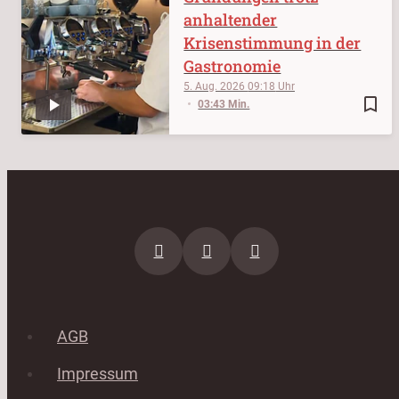
anhaltender
Krisenstimmung in der
Gastronomie
5. Aug. 2026
09:18
bookmark_border
03:43 Min.
AGB
Impressum