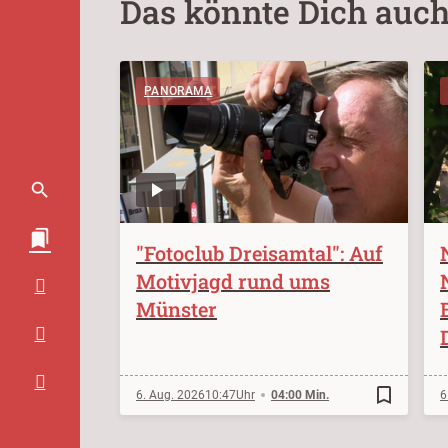
Das könnte Dich auch
PANORAMA
"Fotoclub Dreisamtal": Auf
Motivjagd rund ums
Münster
bookmark_border
6. Aug. 2026
10:47
04:00 Min.
6