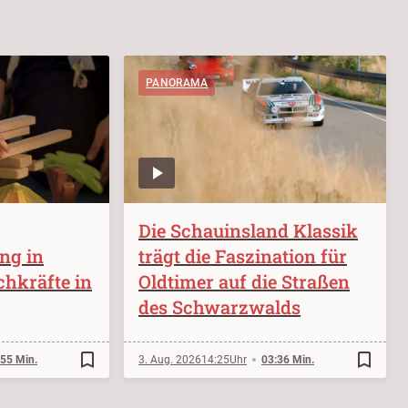
PANORAMA
Die Schauinsland Klassik
ung in
trägt die Faszination für
chkräfte in
Oldtimer auf die Straßen
des Schwarzwalds
bookmark_border
bookmark_border
:55 Min.
3. Aug. 2026
14:25
03:36 Min.