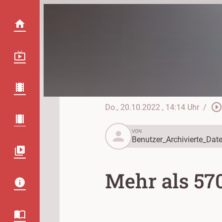
play_circle_outlin
Do., 20.10.2022
, 14:14 Uhr
/
person
VON
Benutzer_Archivierte_Date
Mehr als 57